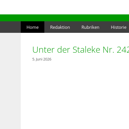
Zum
Inhalt
springen
Home
Redaktion
Rubriken
Historie
Unter der Staleke Nr. 2
5. Juni 2026