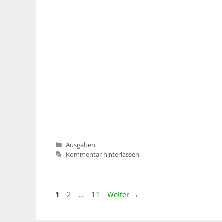
Kategorien
Ausgaben
Kommentar hinterlassen
Seite
Seite
Seite
1
2
…
11
Weiter
→