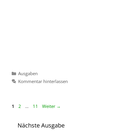
Kategorien
Ausgaben
Kommentar hinterlassen
Seite
Seite
Seite
1
2
…
11
Weiter
→
Nächste Ausgabe