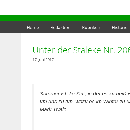
Zum
Inhalt
springen
Home
Redaktion
Rubriken
Historie
Unter der Staleke Nr. 2
17. Juni 2017
Sommer ist die Zeit, in der es zu heiß is
um das zu tun, wozu es im Winter zu ka
Mark Twain